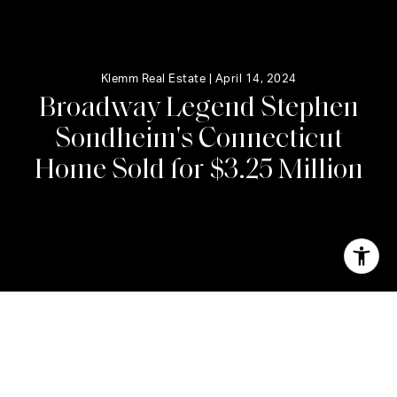
Klemm Real Estate |
April 14, 2024
B
r
o
a
d
w
a
y
L
e
g
e
n
d
S
t
e
p
h
e
n
S
o
n
d
h
e
i
m
'
s
C
o
n
n
e
c
t
i
c
u
t
H
o
m
e
S
o
l
d
f
o
r
$
3
.
2
5
M
i
l
l
i
o
n