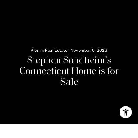
Klemm Real Estate |
November 8, 2023
S
t
e
p
h
e
n
S
o
n
d
h
e
i
m
'
s
C
o
n
n
e
c
t
i
c
u
t
H
o
m
e
i
s
f
o
r
S
a
l
e