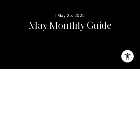
|
May 25, 2025
M
a
y
M
o
n
t
h
l
y
G
u
i
d
e