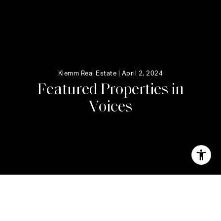
Klemm Real Estate |
April 2, 2024
F
e
a
t
u
r
e
d
P
r
o
p
e
r
t
i
e
s
i
n
V
o
i
c
e
s