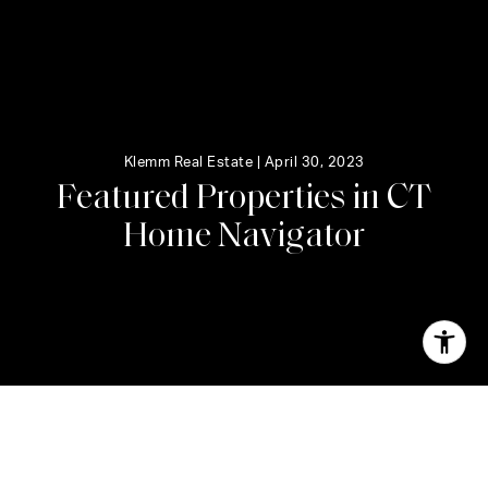
Klemm Real Estate |
April 30, 2023
F
e
a
t
u
r
e
d
P
r
o
p
e
r
t
i
e
s
i
n
C
T
H
o
m
e
N
a
v
i
g
a
t
o
r