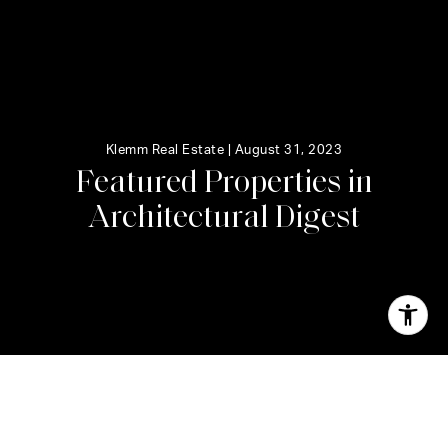
Klemm Real Estate |
August 31, 2023
F
e
a
t
u
r
e
d
P
r
o
p
e
r
t
i
e
s
i
n
A
r
c
h
i
t
e
c
t
u
r
a
l
D
i
g
e
s
t